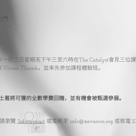
：
之門
年一月三日星期天下午三至六時在
會見三位
The Catalyst
和
，並率先參加課程體驗班。
Vivien Thumb
土著將可獲的全數學費回贈，並有機會被甄選參展。
請瀏覽
或電郵至
或致電
3rdwave.art
info@xevarion.org
2