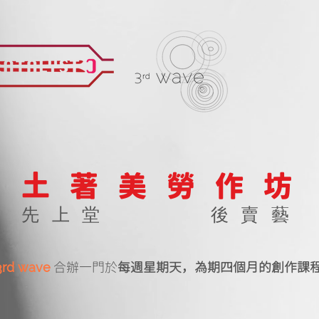
土著美勞作坊
先上堂
後賣藝
合辦一門於
每週星期天，為期四個月的創作課
3rd wave