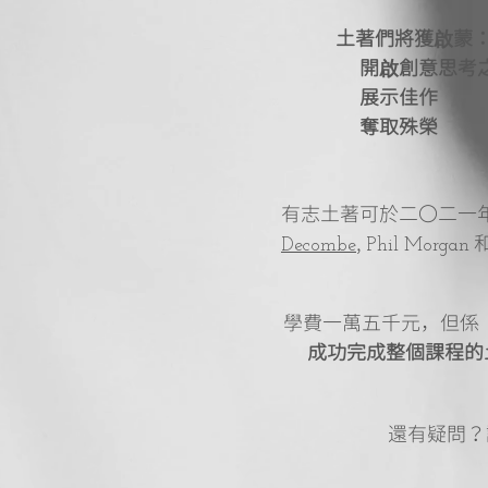
土著們將獲啟蒙
開啟創意思考
展示佳作
奪取殊榮
有志土著可於二〇二一
,
Decombe
Phil Morgan
學費一萬五千元，但係
成功完成整個課程的
還有疑問？